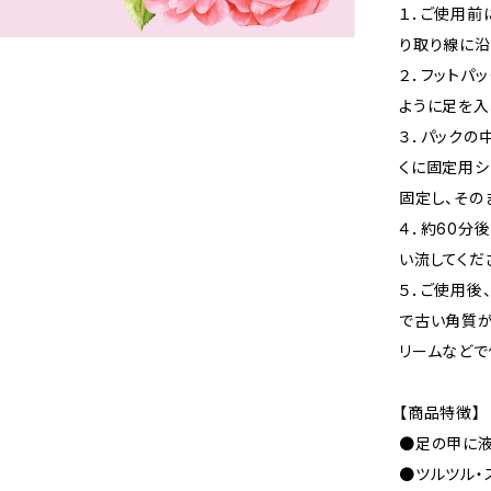
１．ご使用前
り取り線に沿
２．フットパ
ように足を入
３．パックの
くに固定用シ
固定し、その
４．約60分
い流してくだ
５．ご使用後
で古い角質が
リームなどで
【商品特徴】
●足の甲に液
●ツルツル・