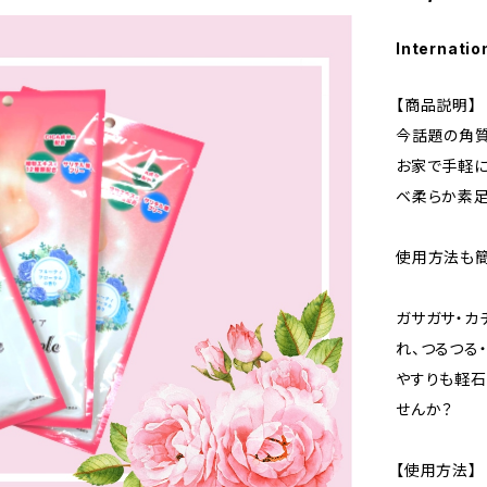
Internatio
【商品説明】
今話題の角質
お家で手軽に
ベ柔らか素足
使用方法も簡
ガサガサ・カ
れ、つるつる
やすりも軽石
せんか？
【使用方法】