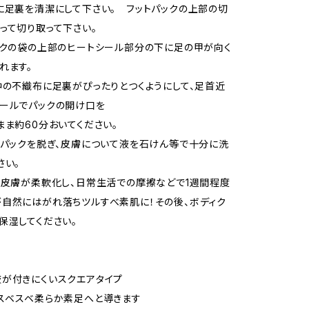
に足裏を清潔にして下さい。 フットパックの上部の切
って切り取って下さい。
ックの袋の上部のヒートシール部分の下に足の甲が向く
れます。
中の不織布に足裏がぴったりとつくようにして、足首近
ールでパックの開け口を
まま約60分おいてください。
後パックを脱ぎ、皮膚について液を石けん等で十分に洗
さい。
、皮膚が柔軟化し、日常生活での摩擦などで1週間程度
自然にはがれ落ちツルすべ素肌に！その後、ボディク
保湿してください。
が付きにくいスクエアタイプ
スベスベ柔らか素足へと導きます